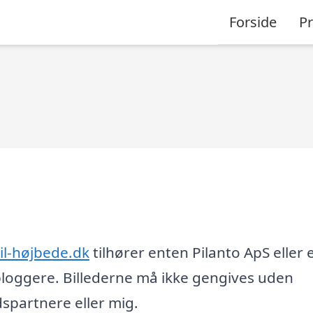
Forside
P
til-højbede.dk
tilhører enten Pilanto ApS eller 
loggere. Billederne må ikke gengives uden
partnere eller mig.