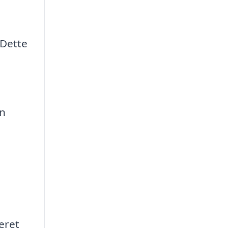
 Dette
en
eret