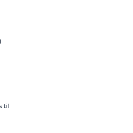
g
 til