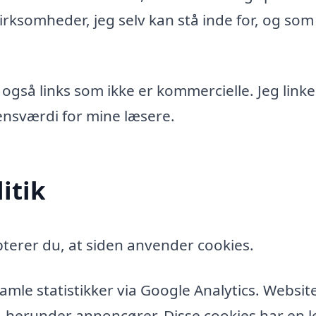
rksomheder, jeg selv kan stå inde for, og som
 også links som ikke er kommercielle. Jeg linke
idensværdi for mine læsere.
itik
terer du, at siden anvender cookies.
amle statistikker via Google Analytics. Websit
, herunder annoncører. Disse cookies har en l