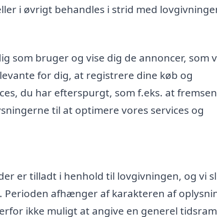
r i øvrigt behandles i strid med lovgivninge
dig som bruger og vise dig de annoncer, som v
evante for dig, at registrere dine køb og
ices, du har efterspurgt, som f.eks. at fremse
ningerne til at optimere vores services og
 er tilladt i henhold til lovgivningen, og vi s
. Perioden afhænger af karakteren af oplysn
rfor ikke muligt at angive en generel tidsr