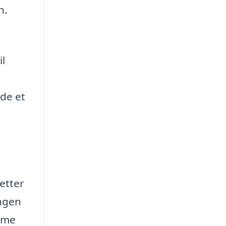
n.
il
nde et
letter
ingen
amme