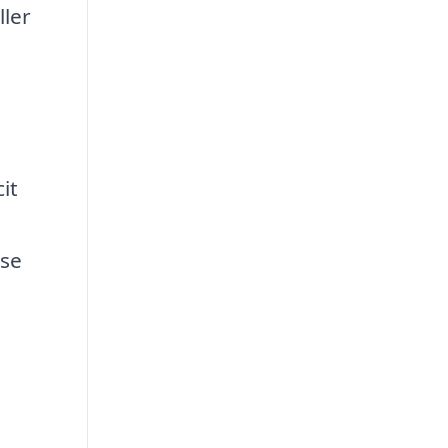
ller
e
it
lse