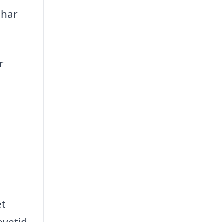
 har
r
et
evetid